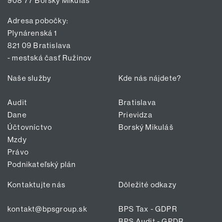
908 77 Borský Mikuláš
Adresa pobočky:
Plynárenská 1
821 09 Bratislava
- mestská časť Ružinov
Naše služby
Kde nás nájdete?
Audit
Bratislava
Dane
Prievidza
Účtovníctvo
Borský Mikuláš
Mzdy
Právo
Podnikateľský plán
Kontaktujte nás
Dôležité odkazy
kontakt@bpsgroup.sk
BPS Tax - GDPR
BPS Audit - GPDR