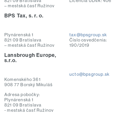
821 09 Bratislava
Licencia UDVA: 406
– mestská časť Ružinov
BPS Tax, s. r. o.
Plynárenská 1
tax@bpsgroup.sk
821 09 Bratislava
Číslo osvedčenia:
– mestská časť Ružinov
190/2019
Lansbrough Europe,
s.r.o.
ucto@bpsgroup.sk
Komenského 361
908 77 Borský Mikuláš
Adresa pobočky:
Plynárenská 1
821 09 Bratislava
- mestská časť Ružinov