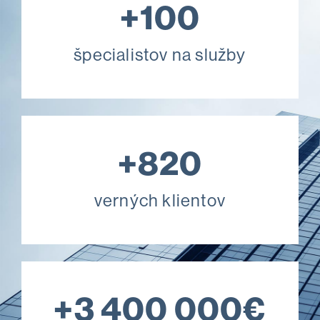
+
100
špecialistov na služby
+
820
verných klientov
+
3 400 000
€