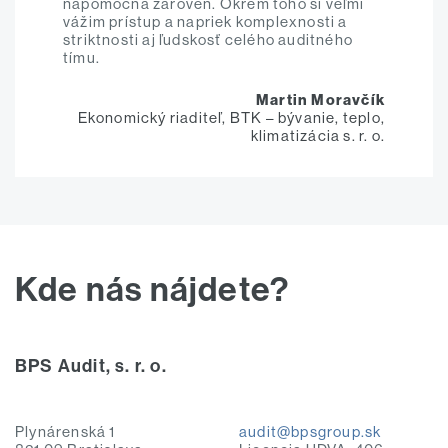
nápomocná zároveň. Okrem toho si veľmi
vážim prístup a napriek komplexnosti a
striktnosti aj ľudskosť celého auditného
tímu.
Martin Moravčík
Ekonomický riaditeľ, BTK – bývanie, teplo,
klimatizácia s. r. o.
Kde nás nájdete?
BPS Audit, s. r. o.
Plynárenská 1
audit@bpsgroup.sk