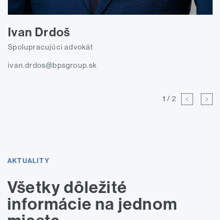
an Drdoš
lupracujúci advokát
P
n.drdos@bpsgroup.sk
f
2
/ 2
AKTUALITY
Všetky dôležité
informácie na jednom