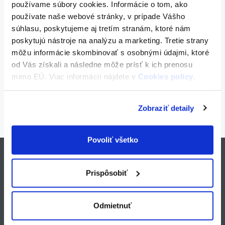
používame súbory cookies. Informácie o tom, ako
Zob
používate naše webové stránky, v prípade Vášho
aziť článok
súhlasu, poskytujeme aj tretím stranám, ktoré nám
27 
poskytujú nástroje na analýzu a marketing. Tretie strany
PRÍLA, 2026
ADMIN
môžu informácie skombinovať s osobnými údajmi, ktoré
od Vás získali a následne môže prísť k ich prenosu
mimo EÚ. Viac informácií nájdete v
Cookies policy
.
Všetky aktuality
2
/ 91
Zobraziť detaily
Povoliť všetko
Prispôsobiť
Certifikovaní experti
Odmietnuť