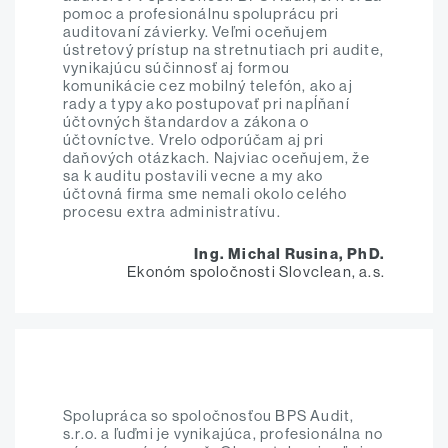
pomoc a profesionálnu spoluprácu pri
auditovaní závierky. Veľmi oceňujem
ústretový prístup na stretnutiach pri audite,
vynikajúcu súčinnosť aj formou
komunikácie cez mobilný telefón, ako aj
rady a typy ako postupovať pri napĺňaní
účtovných štandardov a zákona o
účtovníctve. Vrelo odporúčam aj pri
daňových otázkach. Najviac oceňujem, že
sa k auditu postavili vecne a my ako
účtovná firma sme nemali okolo celého
procesu extra administratívu.
Ing. Michal Rusina, PhD.
Ekonóm spoločnosti Slovclean, a.s.
Spolupráca so spoločnosťou BPS Audit,
s.r.o. a ľuďmi je vynikajúca, profesionálna no